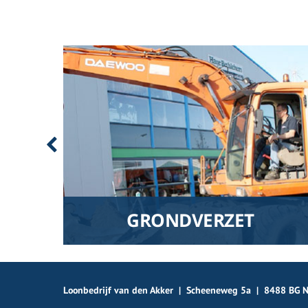
GRONDVERZET
 actief
Grote of kleine graaf werkzaamheden, Van den
rk.
Akker kan het allemaal!
Loonbedrijf van den Akker
|
Scheeneweg 5a
|
8488 BG N