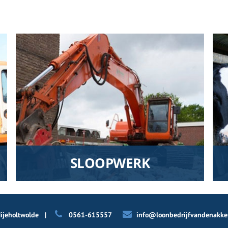
SLOOPWERK
Van den Akker staat paraat voor alle
sloopklussen van groot tot klein.
ijeholtwolde
|
0561-615557
info@loonbedrijfvandenakker